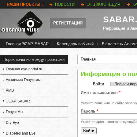
НАШИ ПРОЕКТЫ :
НОВОСТИ
ЭНЦИКЛОПЕДИЯ
К
SABAR
РЕГИСТРАЦИЯ
Рефракция и Ак
Главная ЭСАР, SABAR
Календарь событий
Бюллетень Акком
Главная
Переключение между проектами
Вы здесь
Главная eye-portal.ru
Информация о по
Академия Глаукомы
Войти
(активная вкладк
Забыли пар
Главные вкладки
AMD
Имя пользователя
*
ЭСАР, SABAR
Укажите ваше имя на сайте sabar.eye
Пароль
*
ГлаукоМы
Укажите пароль, соответствующий
Dry Eye
Diabetes and Eye